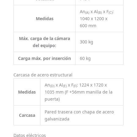
An
x Al
x F
:
(A)
(B)
(C)
Medidas
1040 x 1200 x
600 mm
Máx. carga de la cámara
300 kg
del equipo:
Carga máx. por inserción
60 kg
Carcasa de acero estructural
An
x Al
x F
: 1224 x 1720 x
(D)
(E)
(F)
Medidas
1035 mm (F +56mm manilla de la
puerta)
Pared trasera con chapa de acero
Carcasa
galvanizada
Datos eléctricos