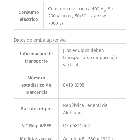
Consumo eléctrico a 400 V y 3 x
Consumo
230 V sin n., 50/60 Hz aprox.
eléctrico
7000 W
Datos de embalaje/envío
¡Los equipos deben
Información de
transportarse en posición
transporte
vertical!
Número
estadístico de
8419 8998
mercancía
República Federal de
País de origen
Alemania
N.° Reg. WEEE
DE 66812464
Medidas aprox.
An x Al x F 1330 x 1910 x