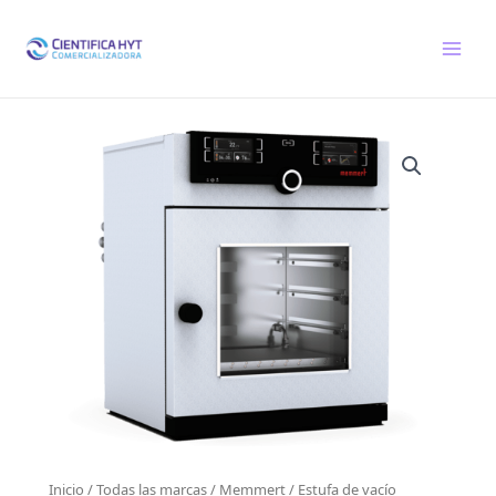
Ir
al
contenido
Inicio
/
Todas las marcas
/
Memmert
/
Estufa de vacío