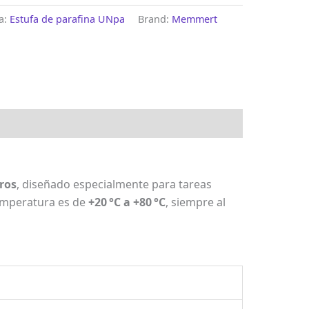
a:
Estufa de parafina UNpa
Brand:
Memmert
tros
, diseñado especialmente para tareas
temperatura es de
+20 °C a +80 °C
, siempre al