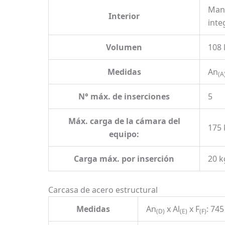
Mant
Interior
inte
Volumen
108 
Medidas
An
(A
N° máx. de inserciones
5
Máx. carga de la cámara del
175 
equipo:
Carga máx. por inserción
20 k
Carcasa de acero estructural
Medidas
An
x Al
x F
: 74
(D)
(E)
(F)