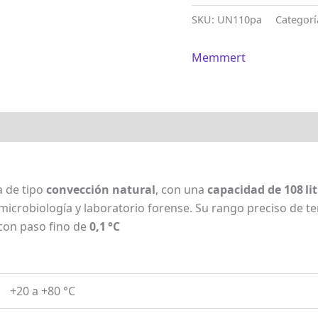
SKU:
UN110pa
Categorí
Memmert
a de tipo
convección natural
, con una
capacidad de 108 li
icrobiología y laboratorio forense. Su rango preciso de 
 con paso fino de
0,1 °C
+20 a +80 °C