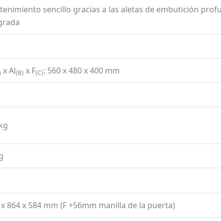
enimiento sencillo gracias a las aletas de embutición profun
grada
l
x Al
x F
: 560 x 480 x 400 mm
)
(B)
(C)
kg
g
5 x 864 x 584 mm (F +56mm manilla de la puerta)