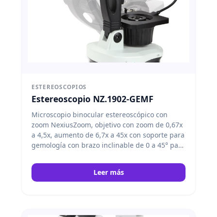
ESTEREOSCOPIOS
Estereoscopio NZ.1902-GEMF
Microscopio binocular estereoscópico con
zoom NexiusZoom, objetivo con zoom de 0,67x
a 4,5x, aumento de 6,7x a 45x con soporte para
gemología con brazo inclinable de 0 a 45° para
contraste de campo oscuro y claro, fuente de
alimentación integrada de 100-240 V,
Leer más
iluminación transmitida halógena de 30 W y 6
V e iluminación incidente con lámpara
fluorescente de descarga de gas de 7 W.
Euromex