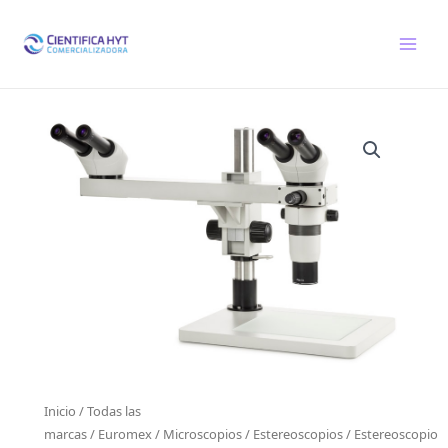
Ir
al
contenido
Inicio
/
Todas las
marcas
/
Euromex
/
Microscopios
/
Estereoscopios
/ Estereoscopio