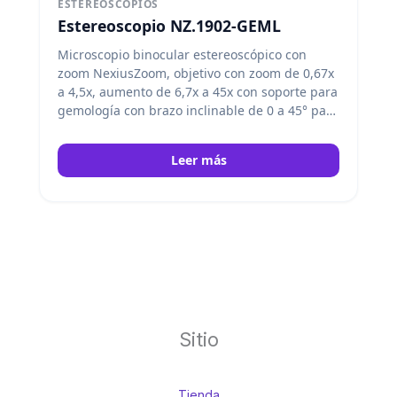
ESTEREOSCOPIOS
Estereoscopio NZ.1902-GEML
Microscopio binocular estereoscópico con
zoom NexiusZoom, objetivo con zoom de 0,67x
a 4,5x, aumento de 6,7x a 45x con soporte para
gemología con brazo inclinable de 0 a 45° para
contraste de campo oscuro y claro, fuente de
alimentación integrada de 100-240 V,
Leer más
iluminación transmitida halógena de 30 W y 6
V e iluminación incidente LED de 1 W. Euromex
Sitio
Tienda