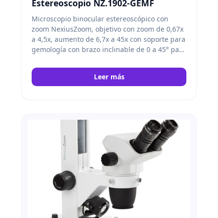
Estereoscopio NZ.1902-GEMF
Microscopio binocular estereoscópico con
zoom NexiusZoom, objetivo con zoom de 0,67x
a 4,5x, aumento de 6,7x a 45x con soporte para
gemología con brazo inclinable de 0 a 45° para
contraste de campo oscuro y claro, fuente de
alimentación integrada de 100-240 V,
Leer más
iluminación transmitida halógena de 30 W y 6
V e iluminación incidente con lámpara
fluorescente de descarga de gas de 7 W.
Euromex