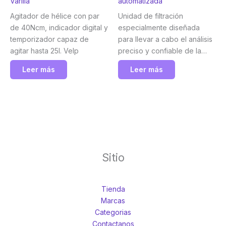
Varilla
automatizada
Agitador de hélice con par
Unidad de filtración
de 40Ncm, indicador digital y
especialmente diseñada
temporizador capaz de
para llevar a cabo el análisis
agitar hasta 25l. Velp
preciso y confiable de la
fibra dietética total presente
Leer más
Leer más
en diversos tipos de
alimentos, asegurando
resultados consistentes y
eficientes en los procesos
de laboratorio. Velp
Sitio
Tienda
Marcas
Categorias
Contactanos