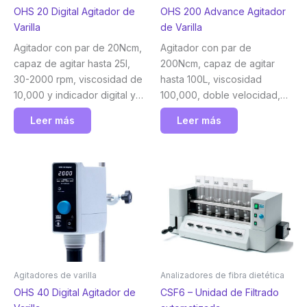
OHS 20 Digital Agitador de
OHS 200 Advance Agitador
Varilla
de Varilla
Agitador con par de 20Ncm,
Agitador con par de
capaz de agitar hasta 25l,
200Ncm, capaz de agitar
30-2000 rpm, viscosidad de
hasta 100L, viscosidad
10,000 y indicador digital y
100,000, doble velocidad,
temporizador Velp
pantalla TFT de 3,5″,
Leer más
Leer más
temporizador, conectividad
wifi y USB Velp
Agitadores de varilla
Analizadores de fibra dietética
OHS 40 Digital Agitador de
CSF6 – Unidad de Filtrado