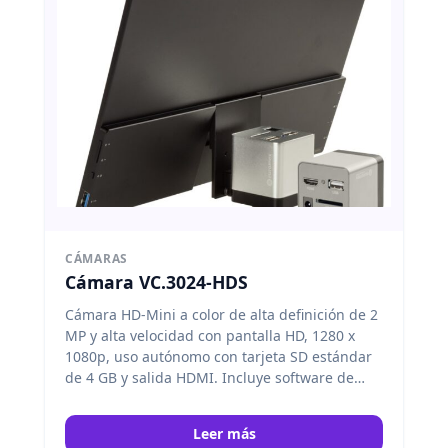
CÁMARAS
Cámara VC.3024-HDS
Cámara HD-Mini a color de alta definición de 2
MP y alta velocidad con pantalla HD, 1280 x
1080p, uso autónomo con tarjeta SD estándar
de 4 GB y salida HDMI. Incluye software de
captura integrado controlado por ratón.
Euromex
Leer más