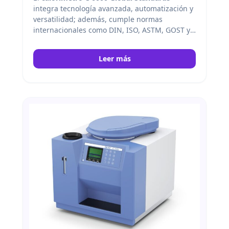
integra tecnología avanzada, automatización y
versatilidad; además, cumple normas
internacionales como DIN, ISO, ASTM, GOST y
GB. Por consiguiente, permite seleccionar
temperaturas de 22 °C, 25 °C o 30 °C,
Leer más
garantizando precisión en cada medición. IKA