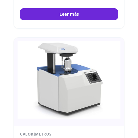
GB. Por lo tanto, permite elegir temperaturas
de 22 °C, 25 °C o 30 °C, asegurando precisión y
Leer más
eficiencia. IKA
CALORÍMETROS