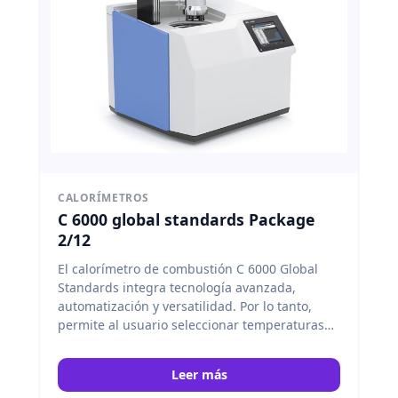
CALORÍMETROS
C 6000 global standards Package
2/12
El calorímetro de combustión C 6000 Global
Standards integra tecnología avanzada,
automatización y versatilidad. Por lo tanto,
permite al usuario seleccionar temperaturas
iniciales de 22 °C, 25 °C o 30 °C según el modo
de medición, garantizando precisión y
Leer más
eficiencia en cada análisis. IKA