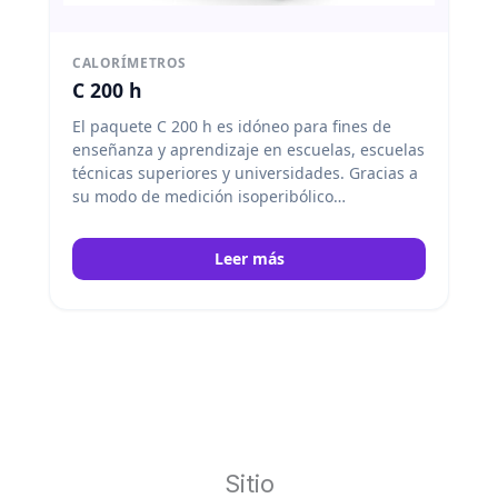
CALORÍMETROS
C 200 h
El paquete C 200 h es idóneo para fines de
enseñanza y aprendizaje en escuelas, escuelas
técnicas superiores y universidades. Gracias a
su modo de medición isoperibólico
semiautomático, también está indicado para
laboratorios industriales con un número de
Leer más
análisis reducido. El calorímetro de
combustión C 200, compacto y conforme a la
normativa, permite determinar los valores de
combustión de muestras líquidas y sólidas. IKA
Sitio