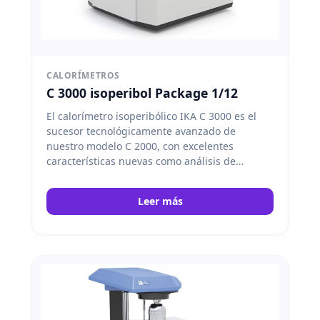
CALORÍMETROS
C 3000 isoperibol Package 1/12
El calorímetro isoperibólico IKA C 3000 es el
sucesor tecnológicamente avanzado de
nuestro modelo C 2000, con excelentes
características nuevas como análisis de
muestras más rápidos, un recipiente de
descomposición esférico para una
Leer más
transferencia de calor más rápida y una
práctica pantalla táctil para un manejo
sencillo. Tanto el llenado de oxígeno como el
proceso completo de manipulación del agua
están completamente automatizados. IKA