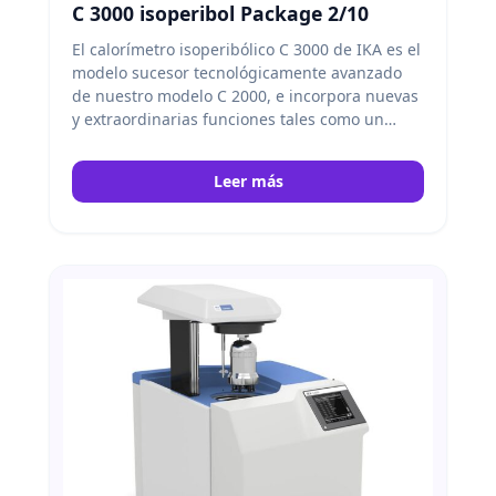
C 3000 isoperibol Package 2/10
El calorímetro isoperibólico C 3000 de IKA es el
modelo sucesor tecnológicamente avanzado
de nuestro modelo C 2000, e incorpora nuevas
y extraordinarias funciones tales como un
procesamiento acelerado de las muestras, un
recipiente de descomposición esférico para
Leer más
una transferencia de calor más rápida y una
práctica pantalla táctil para facilitar el manejo.
Ambos procesos, tanto el llenado con oxígeno
como la dosificación de agua, son totalmente
automáticos. IKA