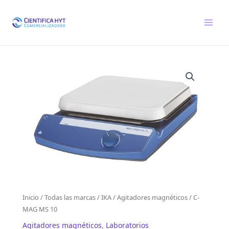
Ir
al
contenido
Inicio
/
Todas las marcas
/
IKA
/
Agitadores magnéticos
/ C-
MAG MS 10
Agitadores magnéticos
,
Laboratorios