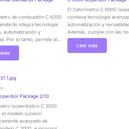
El Calorímetro C 6000 Isope
ímetro de combustión C 6000
combina tecnología avanza
andards integra tecnología
automatización y versatilida
, automatización y
Además, cumple con las n
ad. Por lo tanto, permite al
DIN, ISO, ASTM, GOST y GB
Leer más
seleccionar temperaturas
tanto, permite seleccionar
 más
 de 22 °C, 25 °C o 30 °C según
temperaturas iniciales de 22
de medición, garantizando
o 30 °C según la aplicación.
 y eficiencia en cada
IKA
os
soperibol Package 2/10
metro isoperibólico C 3000
s el modelo sucesor
icamente avanzado de
modelo C 2000, e incorpora