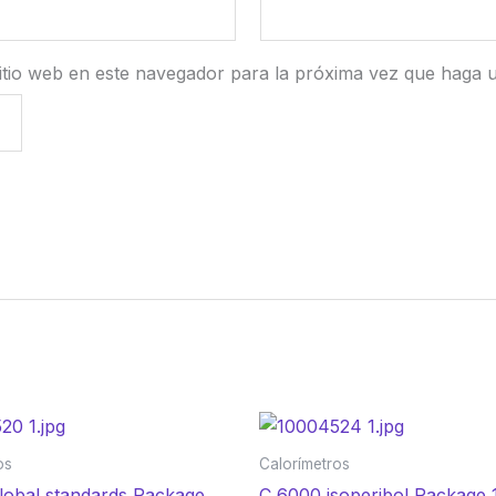
itio web en este navegador para la próxima vez que haga 
os
Calorímetros
lobal standards Package
C 6000 isoperibol Package 