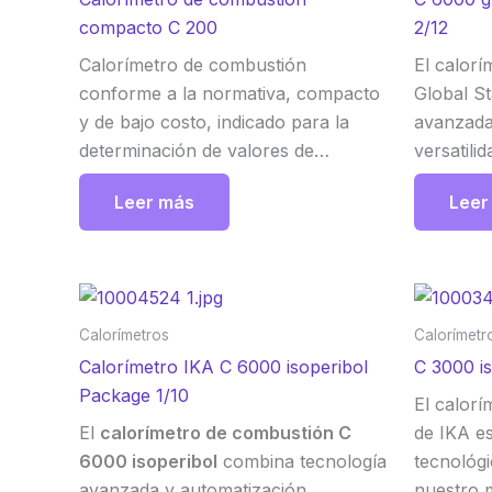
compacto C 200
2/12
Calorímetro de combustión
El calor
conforme a la normativa, compacto
Global St
y de bajo costo, indicado para la
avanzada
determinación de valores de
versatilid
combustión de muestras líquidas y
usuario 
Leer más
Leer
sólidas. Idóneo para fines de
iniciales
enseñanza y aprendizaje,
el modo 
especialmente para escuelas,
precisión
escuelas técnicas superiores,
análisis. 
universidades, prácticas, etc. IKA
Calorímetros
Calorímetr
Calorímetro IKA C 6000 isoperibol
C 3000 i
Package 1/10
El calorí
El
calorímetro de combustión C
de IKA e
6000 isoperibol
combina tecnología
tecnológ
avanzada y automatización,
nuestro 