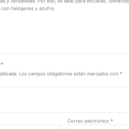
d y versatilidad. Por ello, es ideal para escuelas, universi
 con halógenos y azufre.
h”
blicada.
Los campos obligatorios están marcados con
*
Correo electrónico
*