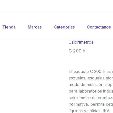
Tienda
Marcas
Categorias
Contactanos
Calorímetros
C 200 h
El paquete C 200 h es 
escuelas, escuelas técn
modo de medición isope
para laboratorios indus
calorímetro de combus
normativa, permite det
líquidas y sólidas. IKA