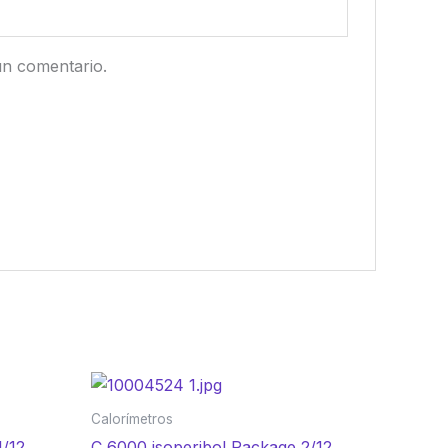
un comentario.
Calorímetros
1/12
C 6000 isoperibol Package 2/12