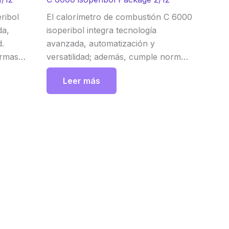
ribol
El calorímetro de combustión C 6000
da,
isoperibol integra tecnología
d.
avanzada, automatización y
ormas
versatilidad; además, cumple normas
. Por lo
DIN, ISO, ASTM, GOST y GB,
Leer más
permitiendo seleccionar
 °C, 25 °C
temperaturas iniciales de 22 °C, 25 °C
 IKA
o 30 °C según el modo de medición.
IKA