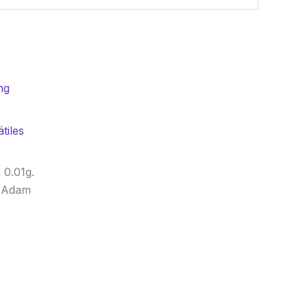
tiles
 0.01g.
ø Adam