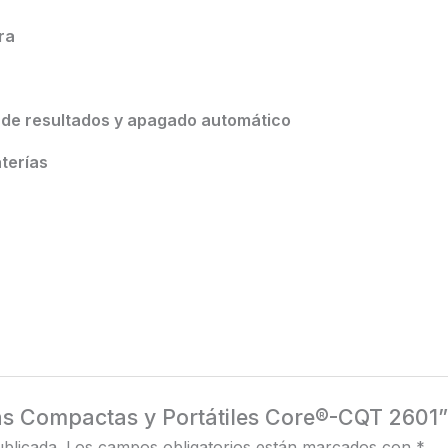
ra
 de resultados y apagado automático
terías
zas Compactas y Portátiles Core®-CQT 2601”
blicada.
Los campos obligatorios están marcados con
*