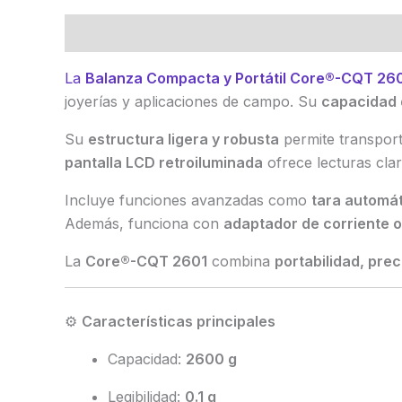
Descripción
Marca
Valoraciones (0)
La
Balanza Compacta y Portátil Core®-CQT 26
joyerías y aplicaciones de campo. Su
capacidad 
Su
estructura ligera y robusta
permite transport
pantalla LCD retroiluminada
ofrece lecturas clar
Incluye funciones avanzadas como
tara automá
Además, funciona con
adaptador de corriente o
La
Core®-CQT 2601
combina
portabilidad, prec
⚙️
Características principales
Capacidad:
2600 g
Legibilidad:
0.1 g