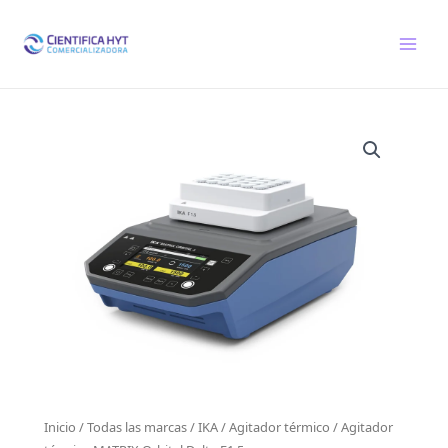
Ir
al
contenido
Inicio
/
Todas las marcas
/
IKA
/
Agitador térmico
/ Agitador