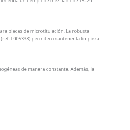
recomienda un tiempo de mezclado de 15–20
ara placas de microtitulación. La robusta
 (ref. L005338) permiten mantener la limpieza
 homogéneas de manera constante. Además, la