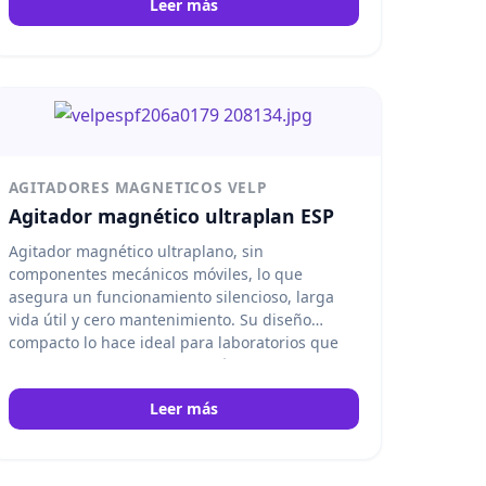
Leer más
AGITADORES MAGNETICOS VELP
Agitador magnético ultraplan ESP
Agitador magnético ultraplano, sin
componentes mecánicos móviles, lo que
asegura un funcionamiento silencioso, larga
vida útil y cero mantenimiento. Su diseño
compacto lo hace ideal para laboratorios que
requieren un equipo fiable, fácil de limpiar y
con alto rendimiento en la agitación de
Leer más
muestras. Velp