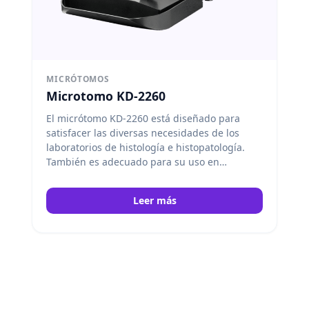
MICRÓTOMOS
Microtomo KD-2260
El micrótomo KD-2260 está diseñado para
satisfacer las diversas necesidades de los
laboratorios de histología e histopatología.
También es adecuado para su uso en
laboratorios de investigación, así como para el
control de calidad industrial. Al ser manual, el
Leer más
micrótomo KD-2260 se puede utilizar en
cualquier lugar del laboratorio. Gracias a su
mecanismo interno de alta precisión, permite
realizar cortes de calidad con un rendimiento
alto y constante. Su gran funcionalidad y
atractivo diseño son las características clave
de nuestro micrótomo. Su óptima comodidad
permite un corte rápido, seguro y fluido,