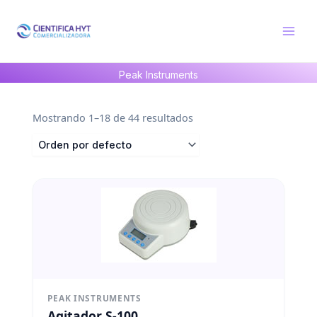
Ir
al
contenido
Peak Instruments
Mostrando 1–18 de 44 resultados
PEAK INSTRUMENTS
Agitador S-100