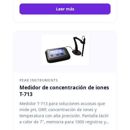
Bluetooth, es la herramienta ideal para
Leer más
análisis en laboratorio, industria y control de
calidad. Peak Instruments
PEAK INSTRUMENTS
Medidor de concentración de iones
T-713
Medidor T-713 para soluciones acuosas que
mide pH, ORP, concentración de iones y
temperatura con alta precisión. Pantalla táctil
a color de 7″, memoria para 1000 registros y
conectividad Bluetooth. Peak Instruments