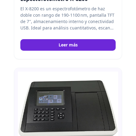
El X-8200 es un espectrofotómetro de haz
doble con rango de 190-1100 nm, pantalla TFT
de 7″, almacenamiento interno y conectividad
USB. Ideal para análisis cuantitativos, escaneo
de longitudes de onda y ensayos de
ADN/RNA/proteínas. Peak Instruments
Leer más