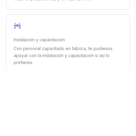
Instalación y capacitación
Con personal capacitado en fabrica, te podemos
apoyar con la instalación y capacitación si así lo
prefieres.
Productos de las mejores marcas
Con marcas reconocidas internacionalmente, tendrás
la confianza de adquirir los mejores productos.