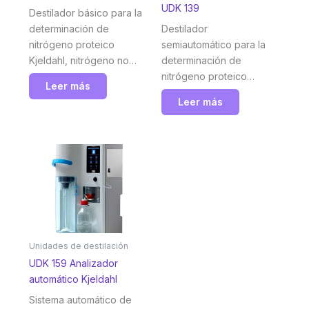
UDK 139
Destilador básico para la
determinación de
Destilador
nitrógeno proteico
semiautomático para la
Kjeldahl, nitrógeno no
determinación de
proteico (NPN), ácidos
nitrógeno proteico
Leer más
volátiles y otros analitos.
Kjeldahl, nitrógeno no
Leer más
Una solución sencilla y
proteico (NPN), ácidos
fiable con características
volátiles y otros analitos.
únicas. Velp
Fiabilidad y rendimiento
superiores con una
excelente relación
calidad-precio. Velp
Unidades de destilación
UDK 159 Analizador
automático Kjeldahl
Sistema automático de