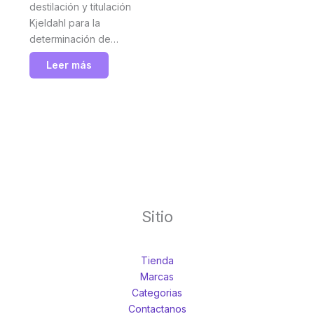
destilación y titulación
Kjeldahl para la
determinación de
nitrógeno proteico,
Leer más
nitrógeno no proteico
(NPN), ácidos volátiles y
otros analitos. La solución
que satisface las
exigencias más elevadas
en términos de precisión,
exactitud y seguridad.
Velp
Sitio
Tienda
Marcas
Categorias
Contactanos