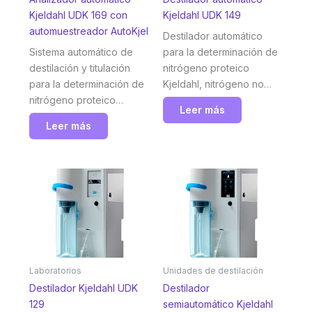
Kjeldahl UDK 169 con
Kjeldahl UDK 149
automuestreador AutoKjel
Destilador automático
Sistema automático de
para la determinación de
destilación y titulación
nitrógeno proteico
para la determinación de
Kjeldahl, nitrógeno no
nitrógeno proteico
proteico (NPN), ácidos
Leer más
Kjeldahl, nitrógeno no
volátiles y otros analitos.
Leer más
proteico (NNP), ácidos
Conexión a tituladores
volátiles y otros analitos.
potenciométricos
Conexión a un
externos para un manejo
automuestreador, para
optimizado de un mayor
una alta productividad,
número de muestras,
máxima flexibilidad y
mayor flexibilidad y
funcionamiento
precisión. Velp
autónomo. Velp
Laboratorios
Unidades de destilación
Destilador Kjeldahl UDK
Destilador
129
semiautomático Kjeldahl