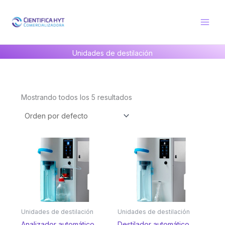
Ir
al
contenido
Unidades de destilación
Mostrando todos los 5 resultados
Unidades de destilación
Unidades de destilación
Analizador automático
Destilador automático