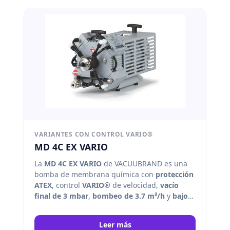
VARIANTES CON CONTROL VARIO®
MD 4C EX VARIO
La
MD 4C EX VARIO
de VACUUBRAND es una
bomba de membrana química con
protección
ATEX
, control
VARIO®
de velocidad,
vacío
final de 3 mbar
,
bombeo de 3.7 m³/h
y
bajo
nivel de ruido
para procesos exigentes y
seguros. Vacuubrand
Leer más