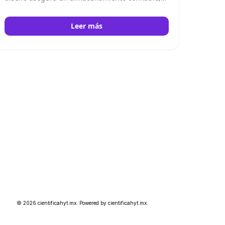
seguro y organizado para bancos de sangre y
aplicaciones médicas de alta exigencia.
Helmer
Leer más
© 2026 cientificahyt.mx. Powered by cientificahyt.mx.