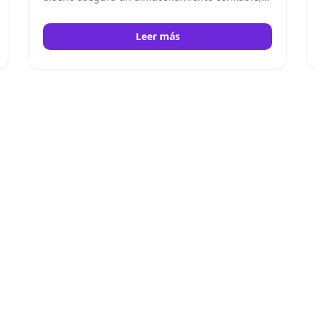
seguro y organizado para bancos de sangre y
aplicaciones médicas de alta exigencia.
Helmer
Leer más