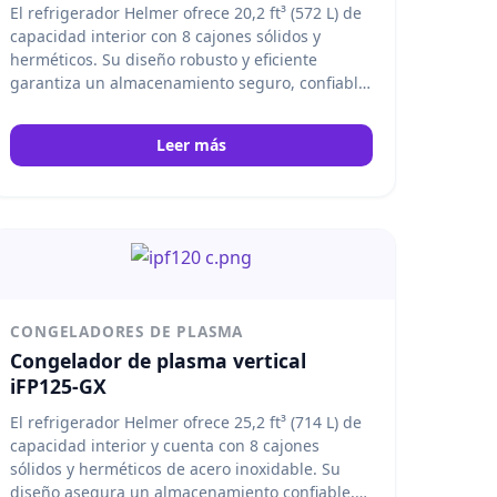
El refrigerador Helmer ofrece 20,2 ft³ (572 L) de
capacidad interior con 8 cajones sólidos y
herméticos. Su diseño robusto y eficiente
garantiza un almacenamiento seguro, confiable
y organizado para bancos de sangre, hospitales
y aplicaciones médicas profesionales.
Helmer
Leer más
CONGELADORES DE PLASMA
Congelador de plasma vertical
iFP125-GX
El refrigerador Helmer ofrece 25,2 ft³ (714 L) de
capacidad interior y cuenta con 8 cajones
sólidos y herméticos de acero inoxidable. Su
diseño asegura un almacenamiento confiable,