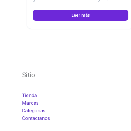
y organizado para bancos de sangre, hospitales
y aplicaciones médicas profesionales.
Helmer
Leer más
Sitio
Tienda
Marcas
Categorias
Contactanos